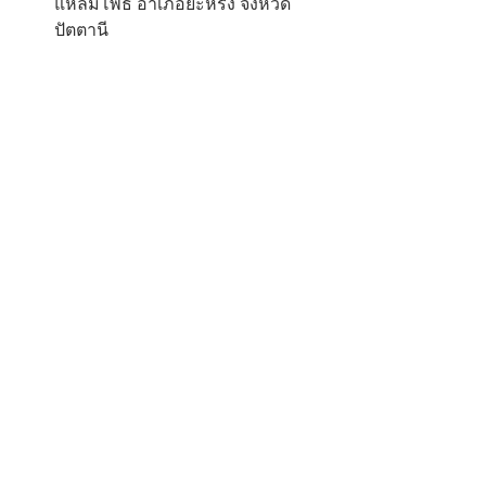
แหลมโพธิ์ อำเภอยะหริ่ง จังหวัด
ปัตตานี 